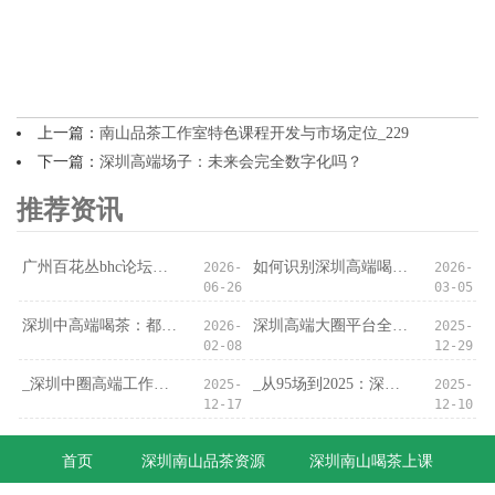
上一篇：
南山品茶工作室特色课程开发与市场定位_229
下一篇：
深圳高端场子：未来会完全数字化吗？
推荐资讯
‌广州百花丛bhc论坛‌：论坛里的“资源陷阱”
如何识别深圳高端喝茶会所的隐藏服务？
2026-
2026-
06-26
03-05
深圳中高端喝茶：都市人的深夜疗愈
深圳高端大圈平台全解析：可靠性与安全性
2026-
2025-
02-08
12-29
_深圳中圈高端工作室暗访实录：门禁后的真实场景_
_从95场到2025：深圳夜经济的十年光影_
2025-
2025-
12-17
12-10
首页
深圳南山品茶资源
深圳南山喝茶上课