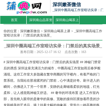
深圳嫩茶微信
_深圳中圈高端工作室暗访实录：门
首页
深圳南山品茶资
深圳南山喝茶上
源
课
你的位置：
深圳嫩茶微信
>
深圳南山喝茶上课
> _深圳中圈高端工作
室暗访实录：门禁后的真实场景_
_深圳中圈高端工作室暗访实录：门禁后的真实场景_
发布日期：2025-12-17 16:12 点击次数：163
# 深圳中圈高端工作室暗访实录：门禁后的真实场景 ## 神秘门禁背
后的诱惑 深圳这座充满活力的城市，中圈高端工作室如雨后春笋般
涌现。这些工作室大多隐藏在繁华商圈的写字楼内，有着严格的门
禁系统。当我站在那扇紧闭的门禁前，心中满是好奇。刷卡进入的
瞬间，仿佛进入了另一个世界，安静的走廊铺着柔软的地毯，灯光
柔和，让人感觉既神秘又舒适。 ## 奢华的环境布置 进入工作室内
部，首先映入眼帘的是奢华的装修。宽敞的接待区摆放着昂贵的沙
发和精美的艺术品，墙上挂着大幅的抽象画，营造出一种高雅的氛