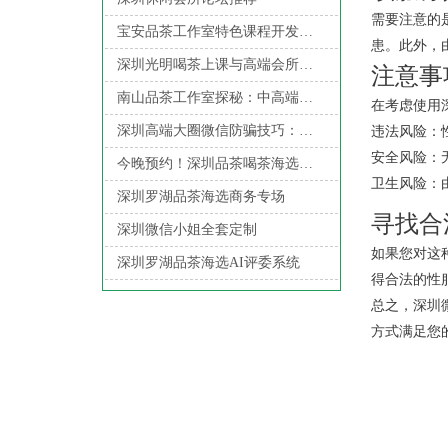
需要注意的
宝安品茶工作室特色课程开发与市场定位_219
患。此外，
深圳光明喝茶上课与高端会所课程体系对比
注意事
南山品茶工作室探秘：中高端服务与微信预约的便捷结合_17
在考虑使用
深圳高端大圈微信防骗技巧：识别虚假信息
违法风险：
安全风险：
今晚预约！深圳品茶喝茶海选仅剩5席
卫生风险：
深圳罗湖品茶海选商务专场
寻找合
深圳微信小姐全套定制
如果您对这
深圳罗湖品茶海选AI评委系统
得合法的性
总之，深圳
方式满足您