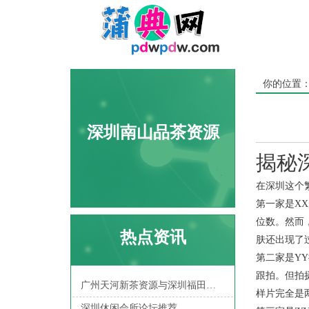
你的位置
深圳南山品茶资源
揭秘
在深圳这个
第一家是X
位数。然而
热点资讯
肤还出现了
第二家是Y
跟拍。但拍
广州天河新茶资源与深圳福田喝茶微信：本地人私藏的5个高效渠道推荐
样片完全是
深圳休闲会所论坛推荐