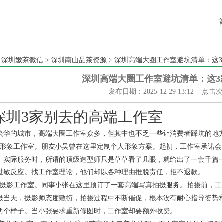
：
深圳嫩茶微信
>
深圳南山品茶资源
> 深圳高端大圈工作室避坑清单：这
深圳高端大圈工作室避坑清单：这3
发布日期：2025-12-29 13:12 点击
深圳3家别去的高端工作室
繁华的城市，高端大圈工作室众多，但其中也不乏一些让消费者踩坑的地
X形象工作室。朋友小吴曾在这里定制个人形象方案。起初，工作室承诺
，实际服务时，所谓的顶级造型师只是草草看了几眼，就给出了一套千篇
过敏反应。找工作室理论，他们却以各种理由推脱责任，拒不退款。
Y摄影工作室。同事小张在这里预订了一套高端写真拍摄服务。拍摄前，
摄当天，摄影师态度敷衍，拍摄过程中不断催促，根本没有耐心指导姿势
两个样子。当小张要求重新修图时，工作室却要额外收费。