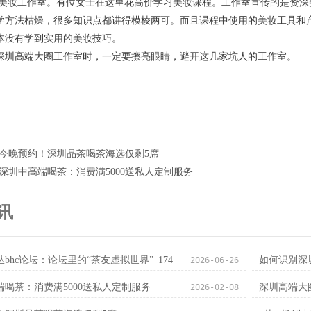
Z美妆工作室。有位女士在这里花高价学习美妆课程。工作室宣传的是资
学方法枯燥，很多知识点都讲得模棱两可。而且课程中使用的美妆工具和
本没有学到实用的美妆技巧。
深圳高端大圈工作室时，一定要擦亮眼睛，避开这几家坑人的工作室。
今晚预约！深圳品茶喝茶海选仅剩5席
深圳中高端喝茶：消费满5000送私人定制服务
讯
丛bhc论坛‌：论坛里的“茶友虚拟世界”_174
如何识别深
2026-06-26
端喝茶：消费满5000送私人定制服务
深圳高端大
2026-02-08