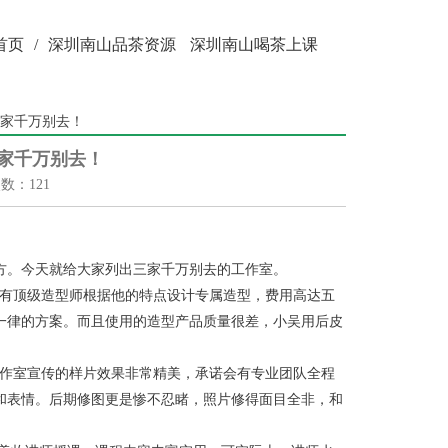
首页
/
深圳南山品茶资源
深圳南山喝茶上课
3家千万别去！
家千万别去！
次数：121
方。今天就给大家列出三家千万别去的工作室。
会有顶级造型师根据他的特点设计专属造型，费用高达五
一律的方案。而且使用的造型产品质量很差，小吴用后皮
工作室宣传的样片效果非常精美，承诺会有专业团队全程
和表情。后期修图更是惨不忍睹，照片修得面目全非，和