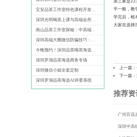
第三家是Z
平一般，教
宝安品茶工作室特色课程开发与市场定位_219
学完后，根
深圳光明喝茶上课与高端会所课程体系对比
大家在选择
南山品茶工作室探秘：中高端服务与微信预约的便捷结合_17
深圳高端大圈微信防骗技巧：识别虚假信息
今晚预约！深圳品茶喝茶海选仅剩5席
深圳罗湖品茶海选商务专场
上一篇：
深圳微信小姐全套定制
下一篇：
深圳罗湖品茶海选AI评委系统
推荐资
‌广州百花
深圳中高