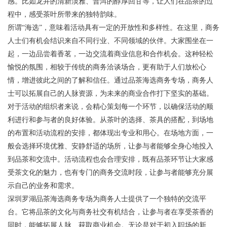
感。比如龙井的清新淡雅、普洱的醇厚回甘等，让人们在品茶的过
程中，感受茶叶所带来的独特韵味。
所谓“海选”，意味着活动具有一定的开放性和多样性。在这里，商务
人士们有机会结识来自不同行业、不同领域的伙伴。大家围坐在一
起，一边品尝着香茗，一边交流着商业信息和合作机会。这种轻松
愉悦的氛围，相较于传统的商务洽谈场合，更有助于人们放松心
情，增进彼此之间的了解和信任。通过品茶海选商务专场，商务人
士可以拓展自己的人脉资源，为未来的商业合作打下坚实的基础。
对于活动的组织者来说，会精心策划每一个环节，以确保活动的顺
利进行和参与者的良好体验。从茶叶的选择、茶具的搭配，到场地
的布置和活动流程的安排，都体现出专业和用心。在场地方面，一
般会选择环境优雅、安静舒适的场所，让参与者能够全身心地投入
到品茶和交流中。活动流程也会合理安排，既有品茶环节让大家感
受茶文化的魅力，也有专门的商务交流时段，让参与者能够充分展
示自己的业务和需求。
深圳罗湖品茶海选商务专场为商务人士提供了一个独特的交流平
台。它将品茶的文化与商务社交有机结合，让参与者在享受茶香的
同时，能够拓展人脉、获取商业机会。无论是对于初入职场的新