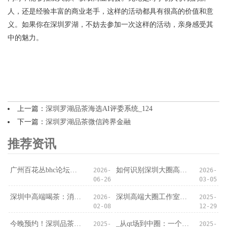
人，还是经验丰富的商业老手，这样的活动都具有很高的价值和意
义。如果你在深圳罗湖，不妨去参加一次这样的活动，亲身感受其
中的魅力。
上一篇：
深圳罗湖品茶海选AI评委系统_124
下一篇：
深圳罗湖品茶微信跨界金融
推荐资讯
‌广州百花丛bhc论坛‌：论坛里的“茶友虚拟世界”_174
如何识别深圳大圈高质量高端场子？
2026-
2026-
06-26
03-05
深圳中高端喝茶：消费满5000送私人定制服务
深圳高端大圈工作室避坑清单：这3家千万别去！
2026-
2025-
02-08
12-29
今晚预约！深圳品茶喝茶海选仅剩5席
_从qt场到中圈：一个深圳女孩的五年蜕变_
2025-
2025-