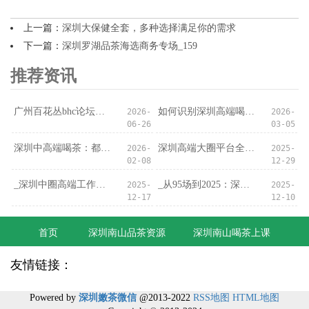
上一篇：
深圳大保健全套，多种选择满足你的需求
下一篇：
深圳罗湖品茶海选商务专场_159
推荐资讯
‌广州百花丛bhc论坛‌：论坛里的“资源陷阱”
如何识别深圳高端喝茶会所的隐藏服务？
2026-
2026-
06-26
03-05
深圳中高端喝茶：都市人的深夜疗愈
深圳高端大圈平台全解析：可靠性与安全性
2026-
2025-
02-08
12-29
_深圳中圈高端工作室暗访实录：门禁后的真实场景_
_从95场到2025：深圳夜经济的十年光影_
2025-
2025-
12-17
12-10
首页
深圳南山品茶资源
深圳南山喝茶上课
友情链接：
Powered by
深圳嫩茶微信
@2013-2022
RSS地图
HTML地图