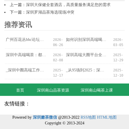
上一篇：
深圳大保健全套酒店，高质量服务满足您的需求
下一篇：
深圳罗湖品茶海选现场冲突
推荐资讯
‌广州百花丛bhc论坛‌：论坛里的“资源陷阱”
如何识别深圳高端喝茶会所的隐藏服务？
2026-
2026-
06-26
03-05
深圳中高端喝茶：都市人的深夜疗愈
深圳高端大圈平台全解析：可靠性与安全性
2026-
2025-
02-08
12-29
_深圳中圈高端工作室暗访实录：门禁后的真实场景_
_从95场到2025：深圳夜经济的十年光影_
2025-
2025-
12-17
12-10
首页
深圳南山品茶资源
深圳南山喝茶上课
友情链接：
Powered by
深圳嫩茶微信
@2013-2022
RSS地图
HTML地图
Copyright
© 2013-2024