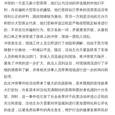
冲突的一方是几家小型茶商，他们认为活动的评选规则对他们不
利，存在偏袒大型茶企的嫌疑。他们觉得自己带来的优质茶品没有
得到公正的评判，因此情绪较为激动。而另一方则是活动的主办方
和部分大型茶企代表，他们坚称评选过程是严格按照既定标准进行
的，不存在任何偏袒行为。双方各执一词，矛盾逐渐升级，从最初
的口角之争演变成了肢体上的冲突，现场一度陷入混乱。
冲突发生后，现场工作人员立即进行了劝阻和调解，但由于双方情
绪都十分激动，一时难以平息。随后，活动主办方紧急联系了安保
人员和相关执法部门。安保人员迅速赶到现场，将冲突双方隔开，
避免了冲突的进一步扩大。执法人员到达后，对现场情况进行了详
细的调查和了解，并将相关涉事人员带离现场进行进一步的询问和
处理。
此次冲突事件给活动带来了极大的负面影响，原本预期的宣传效果
大打折扣，许多原本对活动充满期待的茶商和爱好者也感到十分失
望。同时，这一事件也引发了社会各界对于此类活动评选公正性的
关注和质疑。活动主办方需要对评选规则进行更加透明化和公开化
的改进，以避免类似事件的再次发生，维护行业的健康发展和良好