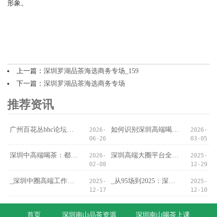
形象。
上一篇：
深圳罗湖品茶海选商务专场_159
下一篇：
深圳罗湖品茶海选商务专场
推荐资讯
‌广州百花丛bhc论坛‌：论坛里的“资源陷阱”
如何识别深圳高端喝茶会所的隐藏服务？
2026-
2026-
06-26
03-05
深圳中高端喝茶：都市人的深夜疗愈
深圳高端大圈平台全解析：可靠性与安全性
2026-
2025-
02-08
12-29
_深圳中圈高端工作室暗访实录：门禁后的真实场景_
_从95场到2025：深圳夜经济的十年光影_
2025-
2025-
12-17
12-10
首页
深圳南山品茶资源
深圳南山喝茶上课